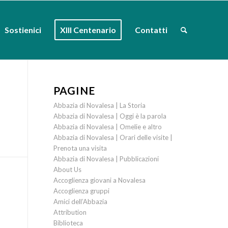
Sostienici
XIII Centenario
Contatti
PAGINE
Abbazia di Novalesa | La Storia
Abbazia di Novalesa | Oggi è la parola
Abbazia di Novalesa | Omelie e altro
Abbazia di Novalesa | Orari delle visite |
Prenota una visita
Abbazia di Novalesa | Pubblicazioni
About Us
Accoglienza giovani a Novalesa
Accoglienza gruppi
Amici dell’Abbazia
Attribution
Biblioteca