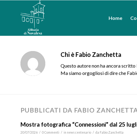
Home
Co
Chi è
Fabio Zanchetta
Questo autore non ha ancora scritto l
Ma siamo orgogliosi di dire che
Fabi
PUBBLICATI DA FABIO ZANCHETT
Mostra fotografica “Connessioni” dal 25 lugl
/
/
/
20/07/2026
0 Commenti
in
news centenario
da
Fabio Zanchetta