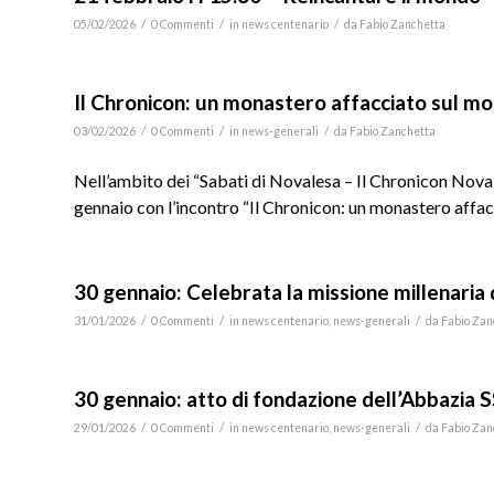
/
/
/
05/02/2026
0 Commenti
in
news centenario
da
Fabio Zanchetta
Il Chronicon: un monastero affacciato sul m
/
/
/
03/02/2026
0 Commenti
in
news-generali
da
Fabio Zanchetta
Nell’ambito dei “Sabati di Novalesa – Il Chronicon Nov
gennaio con l’incontro “Il Chronicon: un monastero affac
30 gennaio: Celebrata la missione millenaria
/
/
/
31/01/2026
0 Commenti
in
news centenario
,
news-generali
da
Fabio Zan
30 gennaio: atto di fondazione dell’Abbazia 
/
/
/
29/01/2026
0 Commenti
in
news centenario
,
news-generali
da
Fabio Zan