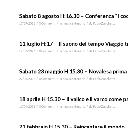
Sabato 8 agosto H:16.30 – Conferenza “I codi
/
/
/
17/07/2026
0 Commenti
in
news centenario
da
Fabio Zanchetta
11 luglio H:17 – Il suono del tempo Viaggio
/
/
/
12/06/2026
0 Commenti
in
news centenario
da
Fabio Zanchetta
Sabato 23 maggio H 15.30 – Novalesa prima
/
/
/
27/04/2026
0 Commenti
in
news centenario
da
Fabio Zanchetta
18 aprile H 15.30 – Il valico e il varco come 
/
/
/
13/04/2026
0 Commenti
in
news centenario
da
Fabio Zanchetta
21 febbraio H 15.30 – Reincantare il mondo