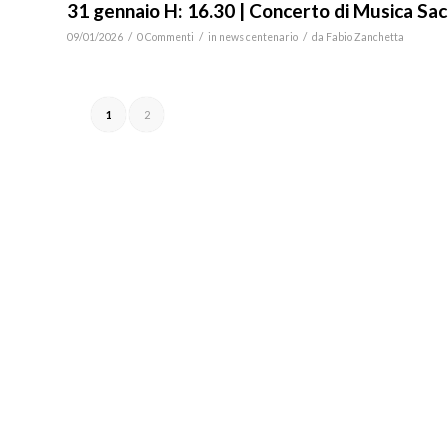
31 gennaio H: 16.30 | Concerto di Musica Sa
/
/
/
09/01/2026
0 Commenti
in
news centenario
da
Fabio Zanchetta
1
2