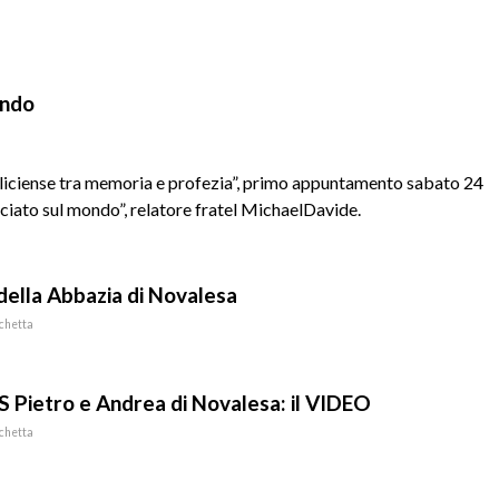
ondo
aliciense tra memoria e profezia”, primo appuntamento sabato 24
ciato sul mondo”, relatore fratel MichaelDavide.
 della Abbazia di Novalesa
chetta
SS Pietro e Andrea di Novalesa: il VIDEO
chetta