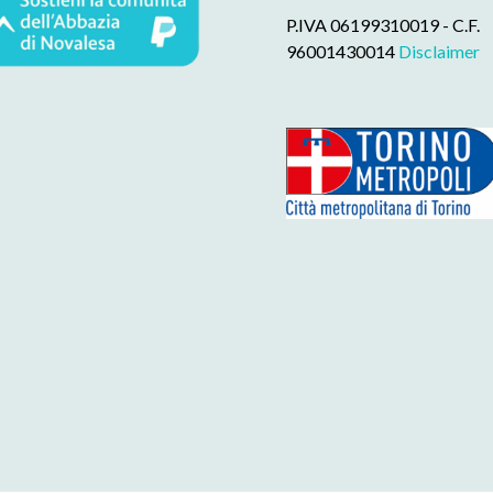
P.IVA 06199310019 - C.F.
96001430014
Disclaimer